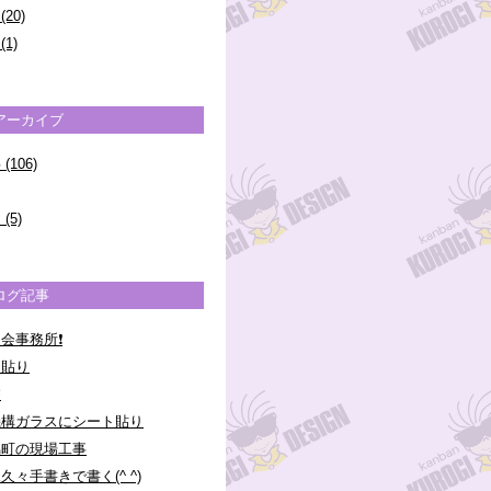
(20)
(1)
アーカイブ
106)
(5)
ログ記事
会事務所❗️
ト貼り
校
機構ガラスにシート貼り
脇町の現場工事
久々手書きで書く(^ ^)