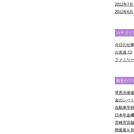
2012年7月 
2012年6月 
カテゴリ
今日の仕事 (
お友達 (1)
ファミリー 
最近のブ
琴恵光後援
金のシー
自動車学
日本年金
宮崎市宮
懸垂幕を見