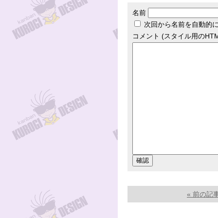
名前
次回から名前を自動的
コメント (スタイル用のHT
« 前の記